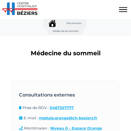
Aller au contenu principal
Panneau de gestion des cookies
Nos services
Médecine du sommeil
Médecine du sommeil
Consultations externes
Prise de RDV :
0467357777
E-mail :
module.orange@ch-beziers.fr
Montimaran :
Niveau 0 - Espace Orange