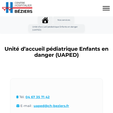
Aller au contenu principal
Panneau de gestion des cookies
Nos services
Unité d’accueil pédiatrique Enfants en danger
(UAPED)
Unité d’accueil pédiatrique Enfants en
danger (UAPED)
Tél.
04 67 35 71 42
E-mail :
uaped@ch-beziers.fr