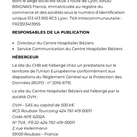
dont le siège social est situé 3 route de Lyon, 69530
BRIGNAIS France, immatriculée au registre du
commerce et des sociétés sous le numéro d’identification
unique 513 413 955 RCS Lyon. TVA Intracommunautaire :
FR23513413955
RESPONSABLES DE LA PUBLICATION
Directeur du Centre Hospitalier Béziers
Service Communication du Centre Hospitalier Béziers
HÉBERGEUR
Le site du CHB est hébergé chez un prestataire sur le
territoire de l’Union Européenne conformément aux
dispositions du Règlement Général sur la Protection des
Données (RGPD : n° 2016-679)
Le site du Centre Hospitalier Béziers est hébergé par la
société OVH :
OVH – SAS au capital de 500 k€
RCS Roubaix Tourcoing 424 761 419 00011
Code APE 6202A
N° TVA : FR 22-424-761-419-00011
2, rue Kellermann
59100 Roubaix – France