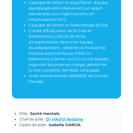
L’équipe de liaison en psychiatrie : équipe
pluridisciplinaire intervenant sur appel
des services aux Urgences et/ou en
hospitalisation MCO
L’équipe de liaison en Addictologie (ELSA)
L’Unité d’Evaluation de la Crise et
d’Orientation (UECO) de 10 lits
d’hospitalisation libre avec équipe
pluridisciplinaire : détecter et évaluer les
troubles psychiatriques; initier un
traitement; orienter vers un circuit adapté;
organiser les prises en charge; gestion de
la crise suicidaire, familiale, conjugale…
Unité intersectorielle MINERVE de Camille
Claudel
Pôle :
Santé mentale
Chef de pôle :
Dr HAOUI Radoine
Cadre de pôle :
Isabelle GARCIA