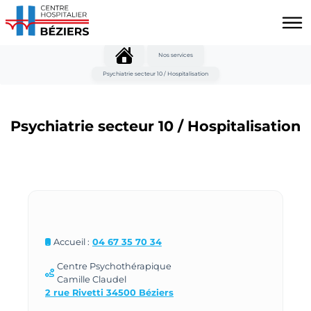
Aller au contenu principal
Panneau de gestion des cookies
Nos services
Psychiatrie secteur 10 / Hospitalisation
Psychiatrie secteur 10 / Hospitalisation
Accueil :
04 67 35 70 34
Centre Psychothérapique
Camille Claudel
2 rue Rivetti 34500 Béziers