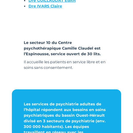
Dre GUILLAUDAT Edith
Dre IVARS Claire
Le secteur 10 du Centre
psychothérapique Camille Claudel est
l’Espinousse, service ouvert de 30 lits.
Il accueille les patients en service libre et en
soins sans consentement.
Les services de psychiatrie adultes de
l’hôpital répondent aux besoins en soins
psychiatriques du bassin Ouest-Hérault
divisé en 3 secteurs de psychiatrie (env.
300 000 habitants). Les équipes
travaillent en réseau avec les