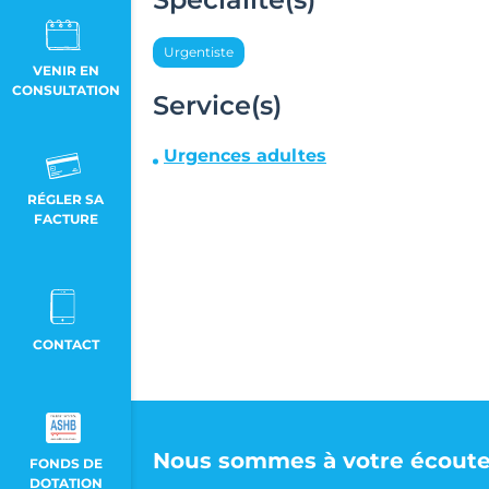
Urgentiste
VENIR EN
CONSULTATION
Service(s)
Urgences adultes
RÉGLER SA
FACTURE
CONTACT
Nous sommes à votre écoute
FONDS DE
DOTATION