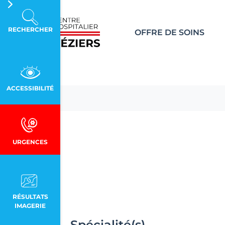
Aller au contenu principal
Panneau de gestion des cookies
RECHERCHER
OFFRE DE SOINS
ACCESSIBILITÉ
URGENCES
RÉSULTATS
IMAGERIE
Spécialité(s)