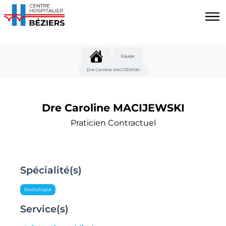
Aller au contenu principal
Panneau de gestion des cookies
Equipe
Dre Caroline MACIJEWSKI
Dre Caroline MACIJEWSKI
Praticien Contractuel
Spécialité(s)
Radiologie
Service(s)