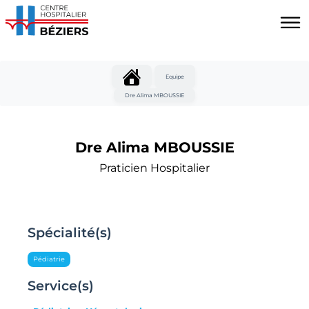
Aller au contenu principal
Panneau de gestion des cookies
Equipe
Dre Alima MBOUSSIE
Dre Alima MBOUSSIE
Praticien Hospitalier
Spécialité(s)
Pédiatrie
Service(s)