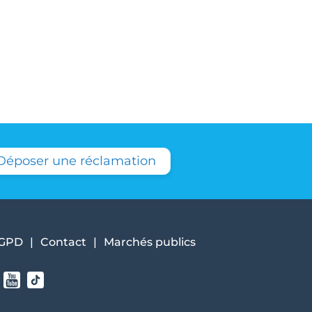
Déposer une réclamation
GPD
Contact
Marchés publics
agram
nkedin
Youtube
Tiktok